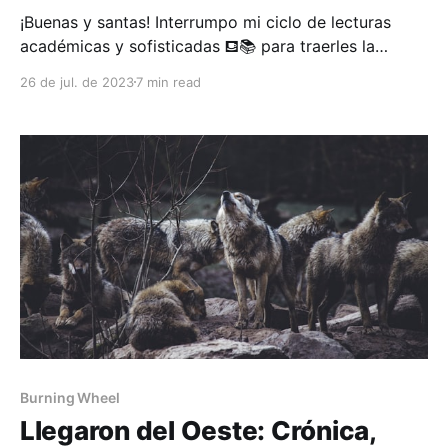
¡Buenas y santas! Interrumpo mi ciclo de lecturas
académicas y sofisticadas ⛾📚 para traerles la
crónica de la sesión 18va de mi campaña de Burning
26 de jul. de 2023
7 min read
Wheel (el Joaquín del mes es posestructuralista y
deleuziano😎). Con cada nueva sesión de Llegaron
del Oeste (still sin nombre!) bato un nuevo record de
mi
Burning Wheel
Llegaron del Oeste: Crónica,