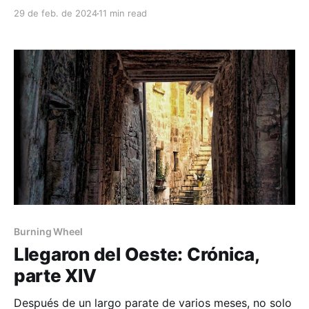
poniente, donde las sagas de fantasía de leyenda lo
29 de feb. de 2024
11 min read
esperan con un gesto de asombro 😵. Hoy nos
vamos a ocupar de la sesión 21, habiendo iniciado un
nuevo arco. La sesión
Burning Wheel
Llegaron del Oeste: Crónica,
parte XIV
Después de un largo parate de varios meses, no solo