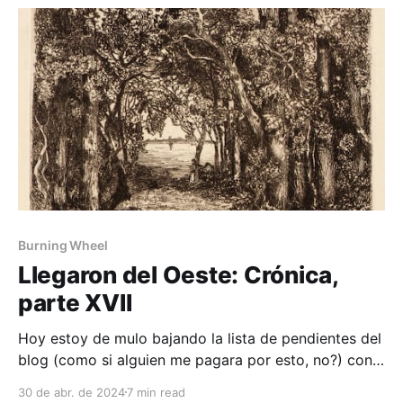
Burning Wheel
Llegaron del Oeste: Crónica,
parte XVII
Hoy estoy de mulo bajando la lista de pendientes del
blog (como si alguien me pagara por esto, no?) con
el reporte de la última sesión, la número 22 (that
30 de abr. de 2024
7 min read
campaign is so big 😩), de Llegaron del Oeste...