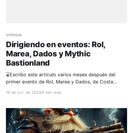
crónica
Dirigiendo en eventos: Rol,
Marea, Dados y Mythic
Bastionland
⌛Escribo este artículo varios meses después del
primer evento de Rol, Marea y Dados, de Costa
Rolera, para el que fui convocado como Director.
16 de oct. de 2024
9 min read
Imagino que se ha perdido un poco la primicia de
narrar un evento que ya tuvo lugar, pero quería
contar un poco de mi experiencia dirigiendo