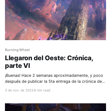
Burning Wheel
Llegaron del Oeste: Crónica,
parte VI
¡Buenas! Hace 2 semanas aproximadamente, y poco
después de publicar la 5ta entrega de la crónica de
esta campaña de Burning Wheel, tuvimos la sesión
3 de nov. de 2022
8 min read
11va, a la que estará dedicada esta 6ta parte de la
crónica. Terminamos, y retomamos, con Espino y
Leanathar capturando al líder de los orcos,