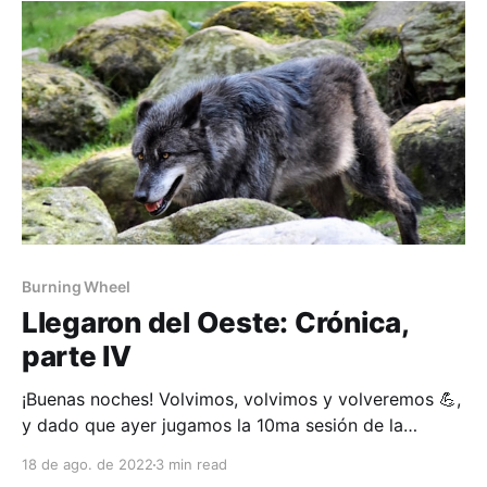
volcán en erupción que marcaba, convenientemente,
el
Burning Wheel
Llegaron del Oeste: Crónica,
parte IV
¡Buenas noches! Volvimos, volvimos y volveremos 💪,
y dado que ayer jugamos la 10ma sesión de la
campaña de Llegaron del Oeste, y como ejercicio
18 de ago. de 2022
3 min read
para dejar de olvidarme nombres de personajes,