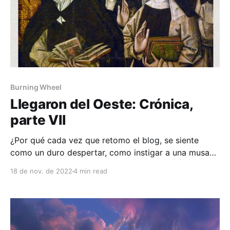
Burning Wheel
Llegaron del Oeste: Crónica,
parte VII
¿Por qué cada vez que retomo el blog, se siente
como un duro despertar, como instigar a una musa
moribunda a criminal acción? Me van a tener que
18 de nov. de 2022
4 min read
perdonar el ánimo escatológico, ya que vengo de ver
Mad God 2 veces y la cabeza me quedó jodida.
Eventualmente puede que