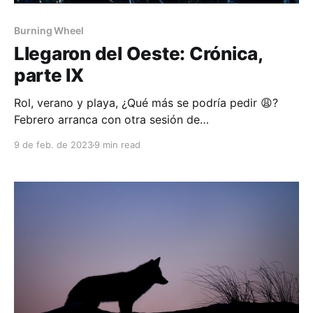
Burning Wheel
Llegaron del Oeste: Crónica,
parte IX
Rol, verano y playa, ¿Qué más se podría pedir 😩?
Febrero arranca con otra sesión de
la campaña de Llegaron del Oeste, la 14va, aunque
9 de feb. de 2023
9 min read
Mauro (Espino) dice que vamos más sesiones de las
que conté. Inchequeable, y como no hay VAR del rol,
habrá que conformarnos con el conteo que