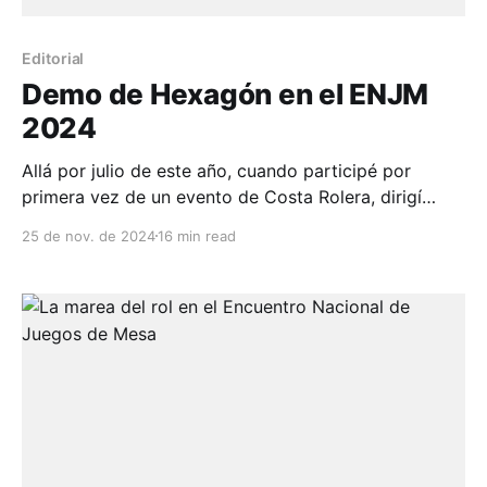
Editorial
Demo de Hexagón en el ENJM
2024
Allá por julio de este año, cuando participé por
primera vez de un evento de Costa Rolera, dirigí
Mythic Bastionland, y me asombró positivamente la
25 de nov. de 2024
16 min read
capacidad de este juego para facilitar una sesión
completa en 3 horas, algo muy necesario si querés
que tu juego se luzca en convenciones y