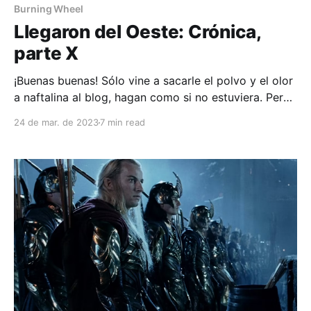
Burning Wheel
Llegaron del Oeste: Crónica,
parte X
¡Buenas buenas! Sólo vine a sacarle el polvo y el olor
a naftalina al blog, hagan como si no estuviera. Pero
con el plumero y la escoba traje la décima parte de
24 de mar. de 2023
7 min read
la crónica de esta campaña de Burning Wheel 🙌, que
abarca la sesión nro. 15 (tengo que resolver esa