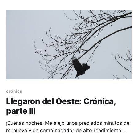
nada mejor que mantener la crónica. Cortamos la
crónica pasada a mediados de la 8va sesión, porque
ya me
crónica
Llegaron del Oeste: Crónica,
parte III
¡Buenas noches! Me alejo unos preciados minutos de
mi nueva vida como nadador de alto rendimiento 😎
🏊 para zambullirme en las turbulentas aguas de la