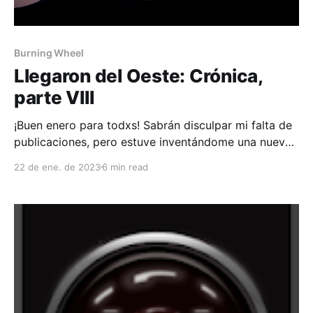
Burning Wheel
Llegaron del Oeste: Crónica,
parte VIII
¡Buen enero para todxs! Sabrán disculpar mi falta de
publicaciones, pero estuve inventándome una nueva
personalidad playera y deportista que volverá al
22 de ene. de 2023
6 min read
armario cuando termine la temporada. Y viciando
con el Dwarf Fortress, para compensar un poco. Pero
lo más importante, retomamos la campaña
de Llegaron del Oeste, como habrán