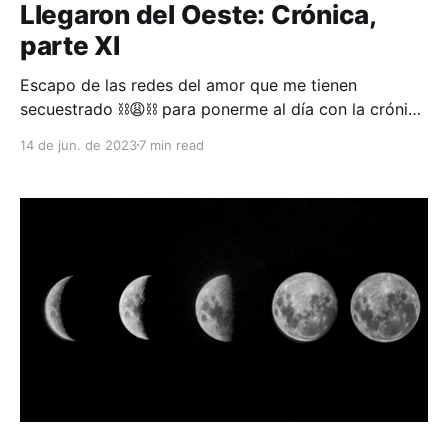
Llegaron del Oeste: Crónica,
parte XI
Escapo de las redes del amor que me tienen
secuestrado ⛓😩⛓ para ponerme al día con la crónica
de Llegaron del Oeste, que a esta altura lleva 3
14 de jun. de 2023
7 min read
sesiones atrasada. No, no dejé de jugar rol, pero sí
estoy con mucho menos tiempo como para sentarme
a poner por escrito lo