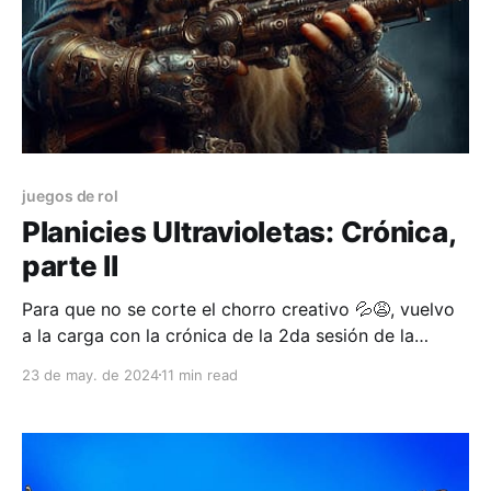
juegos de rol
Planicies Ultravioletas: Crónica,
parte II
Para que no se corte el chorro creativo 💦😩, vuelvo
a la carga con la crónica de la 2da sesión de la
campaña de Planicies Ultravioletas, UVG de ahora en
23 de may. de 2024
11 min read
más, juego sobre el que vengo escribiendo
incansablemente estas últimas semanas...