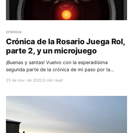
crónica
Crónica de la Rosario Juega Rol,
parte 2, y un microjuego
¡Buenas y santas! Vuelvo con la esperadísima
segunda parte de la crónica de mi paso por la
Rosario juega Rol 2022, en esta segunda parte
25 de nov. de 2022
5 min read
dedicada al taller de diseño de microjuegos de Juan.
Y de yapa, el microjuego que ideé durante dicho
taller. Es difícil dar nociones para el