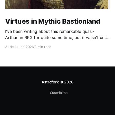
Virtues in Mythic Bastionland
I've been writing about this remarkable quasi-
Arthurian RPG for quite some time, but it wasn't until
recently that I had the chance to run a campaign
31 de jul. de 2026
2 min read
lasting more than four sessions (and we're still
going). During play, a common complaint among OSR
and
Astrofork
© 2026
Suscribirse