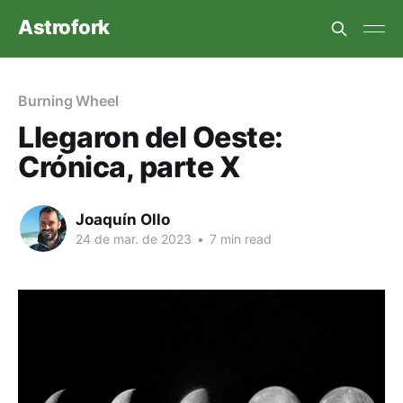
Astrofork
Burning Wheel
Llegaron del Oeste:
Crónica, parte X
Joaquín Ollo
24 de mar. de 2023
•
7 min read