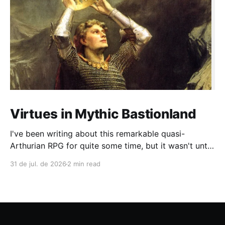
Virtues in Mythic Bastionland
I've been writing about this remarkable quasi-
Arthurian RPG for quite some time, but it wasn't until
recently that I had the chance to run a campaign
31 de jul. de 2026
2 min read
lasting more than four sessions (and we're still
going). During play, a common complaint among OSR
and