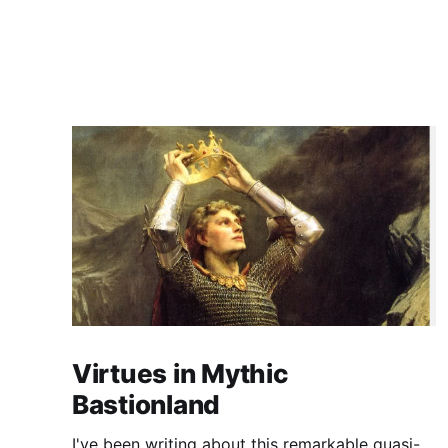
Virtues in Mythic
Bastionland
I've been writing about this remarkable quasi-