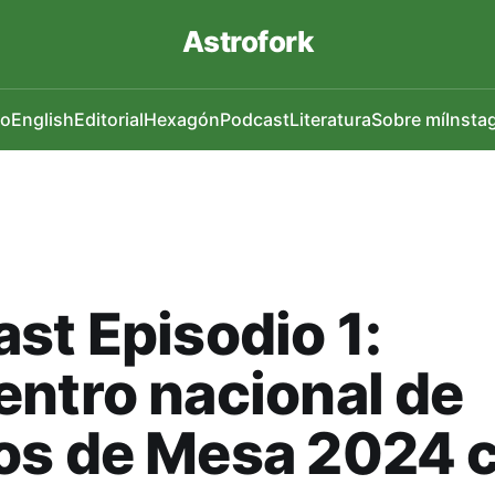
Astrofork
io
English
Editorial
Hexagón
Podcast
Literatura
Sobre mí
Insta
st Episodio 1:
ntro nacional de
os de Mesa 2024 