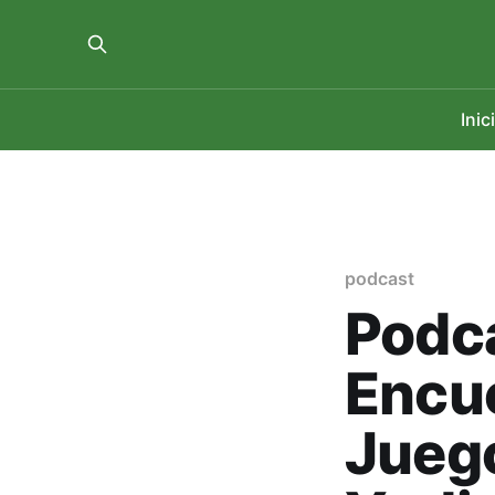
Inic
podcast
Podca
Encue
Jueg