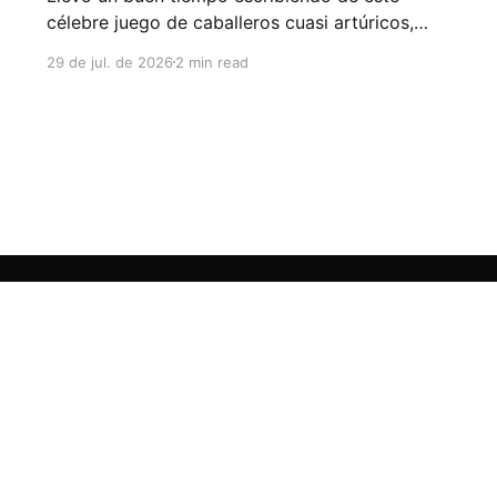
célebre juego de caballeros cuasi artúricos,
pero no ha sido sino recientemente que pude
29 de jul. de 2026
2 min read
dirigir un escenario de mayor duración que 4
sesiones (y continuamos). En este panorama,
brotó casi al unísono un reclamo común entre
jugadores del OSR y NSR: aquellos con
Suscribirse