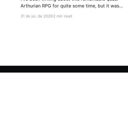
Arthurian RPG for quite some time, but it wasn't
until recently that I had the chance to run a
31 de jul. de 2026
2 min read
campaign lasting more than four sessions (and
we're still going). During play, a common
complaint among OSR and
Astrofork
© 2026