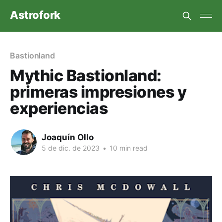
Astrofork
Bastionland
Mythic Bastionland:
primeras impresiones y
experiencias
Joaquín Ollo
5 de dic. de 2023
•
10 min read