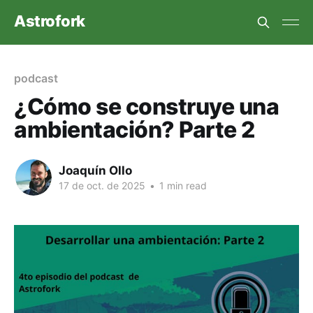
Astrofork
podcast
¿Cómo se construye una
ambientación? Parte 2
Joaquín Ollo
17 de oct. de 2025
•
1 min read